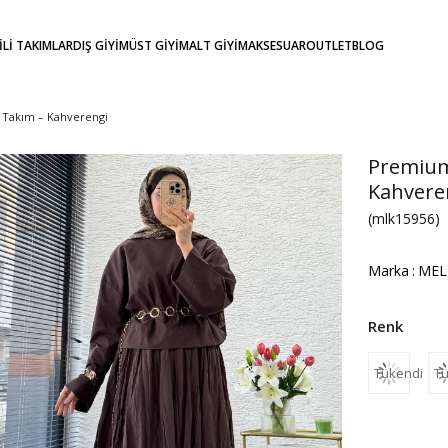
KİLİ TAKIMLAR
DIŞ GİYİM
ÜST GİYİM
ALT GİYİM
AKSESUAR
OUTLET
BLOG
i Takım – Kahverengi
Premium 
Kahvere
(mlk15956)
Marka
:
MEL
Tükendi
Tü