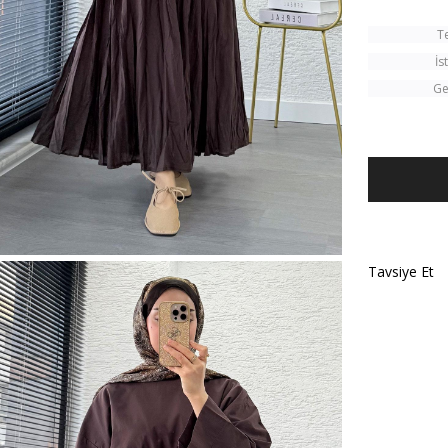
T
İs
Ge
Tavsiye Et