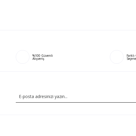
%100 Güvenli
Farkl
Alışveriş
Seçene