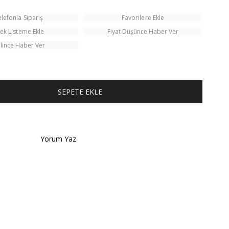
elefonla Sipariş
Favorilere Ekle
tek Listeme Ekle
Fiyat Düşünce Haber Ver
lince Haber Ver
TÜM KOMBINI SATIN AL
Yorum Yaz