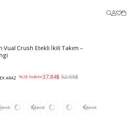
Vual Crush Etekli İkili Takım –
ngi
37.84$
52.55$
%
28
İndirim
EK ARAZ
kendi
Tükendi
Tükendi