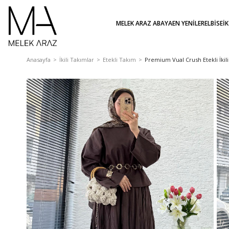
MELEK ARAZ ABAYA
EN YENİLER
ELBİSE
İ
Anasayfa
İkili Takımlar
Etekli Takım
Premium Vual Crush Etekli İkil