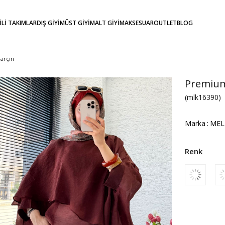
KİLİ TAKIMLAR
DIŞ GİYİM
ÜST GİYİM
ALT GİYİM
AKSESUAR
OUTLET
BLOG
Tarçın
Premium 
(mlk16390)
Marka
:
MEL