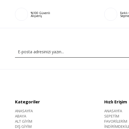
%100 Güvenli
Farkl
Alışveriş
Seçene
Kategoriler
Hızlı Erişim
ANASAYFA
ANASAYFA
ABAYA
SEPETİM
ALT GİYİM
FAVORİLERİM
DIŞ GİYİM
İNDİRİMDEKİL