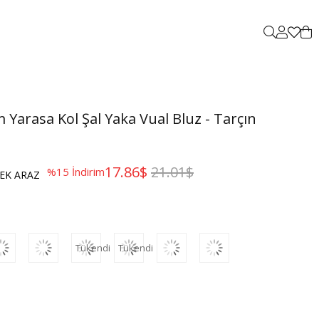
Yarasa Kol Şal Yaka Vual Bluz - Tarçın
17.86$
21.01$
%
15
İndirim
EK ARAZ
Tükendi
Tükendi