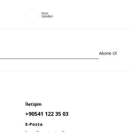
Hızlı
Gönderi
Abone Ol
İletişim
+90541 122 35 03
E-Posta