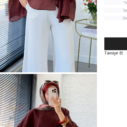
T
İs
Ge
Tavsiye Et