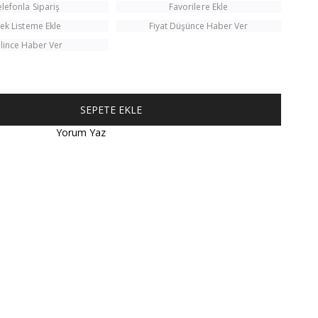
elefonla Sipariş
Favorilere Ekle
tek Listeme Ekle
Fiyat Düşünce Haber Ver
lince Haber Ver
Yorum Yaz