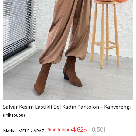
Şalvar Kesim Lastikli Bel Kadın Pantolon – Kahverengi
(mlk15858)
4.62$
10.50$
%
56
İndirim
Marka
:
MELEK ARAZ