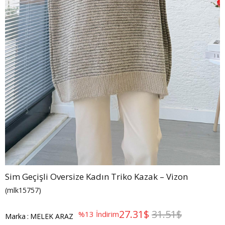
Sim Geçişli Oversize Kadın Triko Kazak – Vizon
(mlk15757)
27.31$
31.51$
%
13
İndirim
Marka
:
MELEK ARAZ