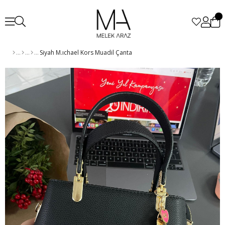
Siyah M.ıchael Kors Muadil Çanta