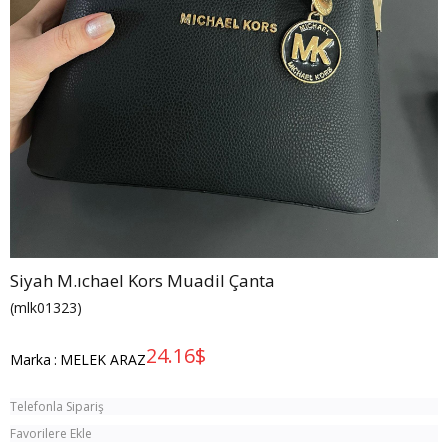
Siyah M.ıchael Kors Muadil Çanta
(mlk01323)
24.16$
Marka
:
MELEK ARAZ
Telefonla Sipariş
Favorilere Ekle