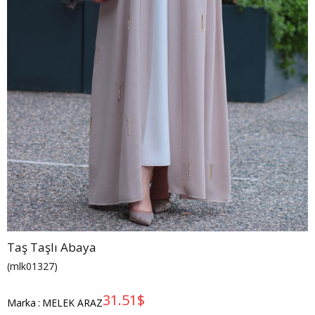
Taş Taşlı Abaya
(mlk01327)
31.51$
Marka
:
MELEK ARAZ