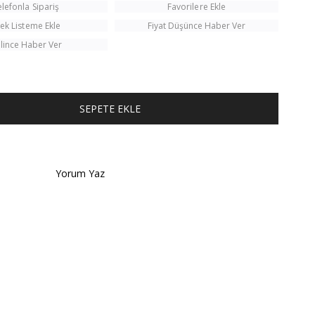
elefonla Sipariş
Favorilere Ekle
tek Listeme Ekle
Fiyat Düşünce Haber Ver
lince Haber Ver
TÜM KOMBINI SATIN AL
Yorum Yaz