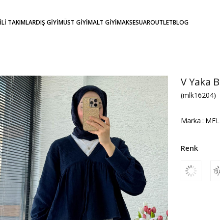
KİLİ TAKIMLAR
DIŞ GİYİM
ÜST GİYİM
ALT GİYİM
AKSESUAR
OUTLET
BLOG
V Yaka B
(mlk16204)
Marka
:
MEL
Tü