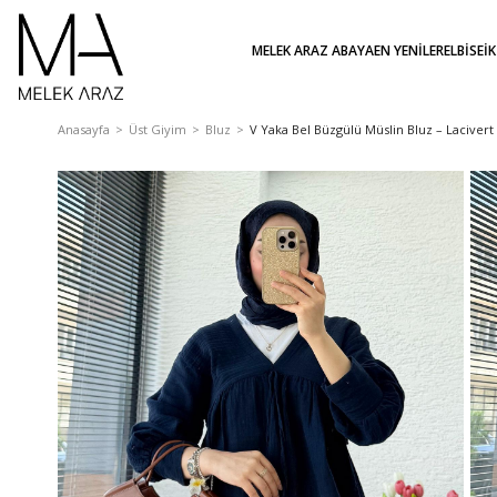
MELEK ARAZ ABAYA
EN YENİLER
ELBİSE
İ
Anasayfa
Üst Giyim
Bluz
V Yaka Bel Büzgülü Müslin Bluz – Lacivert