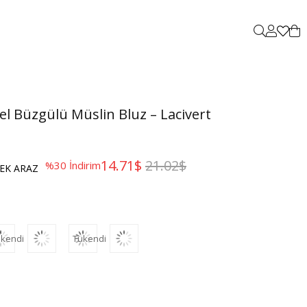
el Büzgülü Müslin Bluz – Lacivert
14.71$
21.02$
%
30
İndirim
EK ARAZ
kendi
Tükendi