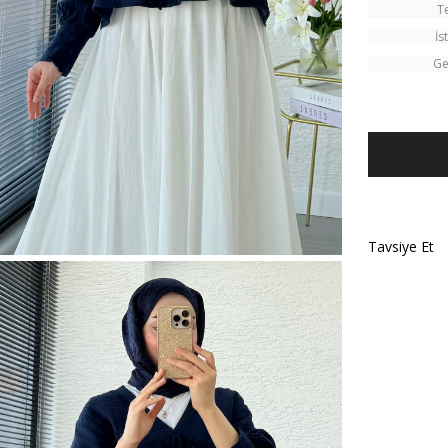
T
İs
Ge
Tavsiye Et