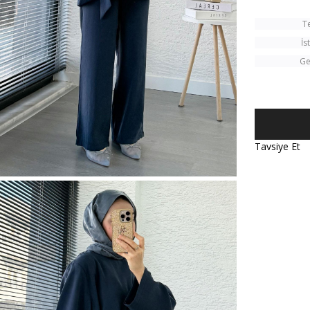
T
İs
Ge
Tavsiye Et