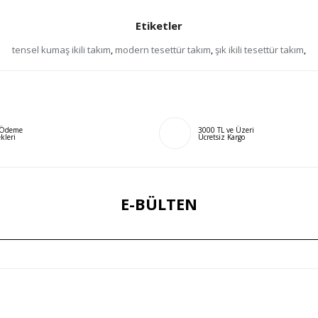
Etiketler
tensel kumaş ikili takım
,
modern tesettür takım
,
şık ikili tesettür takım
,
ı Ödeme
3000 TL ve Üzeri
kleri
Ücretsiz Kargo
E-BÜLTEN