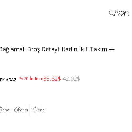
ağlamalı Broş Detaylı Kadın İkili Takım —
33.62$
42.02$
%
20
İndirim
EK ARAZ
kendi
Tükendi
Tükendi