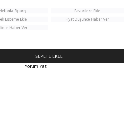
elefonla Sipariş
Favorilere Ekle
tek Listeme Ekle
Fiyat Düşünce Haber Ver
lince Haber Ver
Yorum Yaz