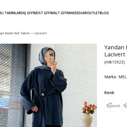
KİLİ TAKIMLAR
DIŞ GİYİM
ÜST GİYİM
ALT GİYİM
AKSESUAR
OUTLET
BLOG
lı Kadın İkili Takım — Lacivert
Yandan B
Lacivert
(mlk15923)
Marka
:
MEL
Tükendi
Tü