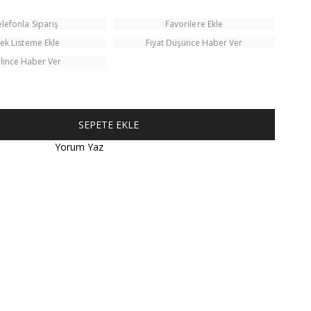
elefonla Sipariş
Favorilere Ekle
tek Listeme Ekle
Fiyat Düşünce Haber Ver
lince Haber Ver
Yorum Yaz