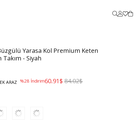
 Büzgülü Yarasa Kol Premium Keten
 Takım - Siyah
60.91$
84.02$
%
28
İndirim
EK ARAZ