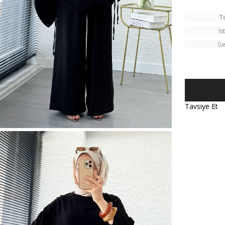
T
İs
Ge
Tavsiye Et