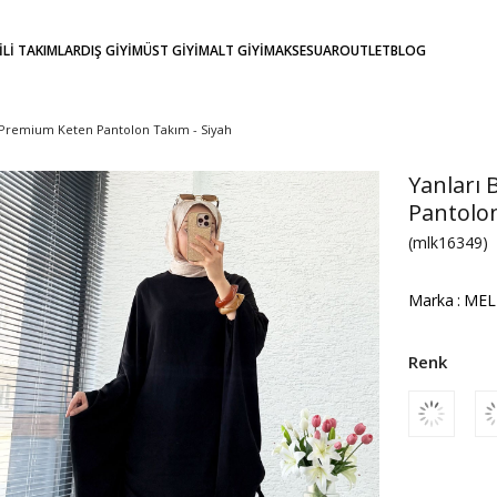
KİLİ TAKIMLAR
DIŞ GİYİM
ÜST GİYİM
ALT GİYİM
AKSESUAR
OUTLET
BLOG
l Premium Keten Pantolon Takım - Siyah
Yanları
Pantolon
(mlk16349)
Marka
:
MEL