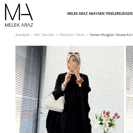
MELEK ARAZ ABAYA
EN YENİLER
ELBİSE
İ
Anasayfa
İkili Takımlar
Pantolon Takım
Yanları Büzgülü Yarasa Ko