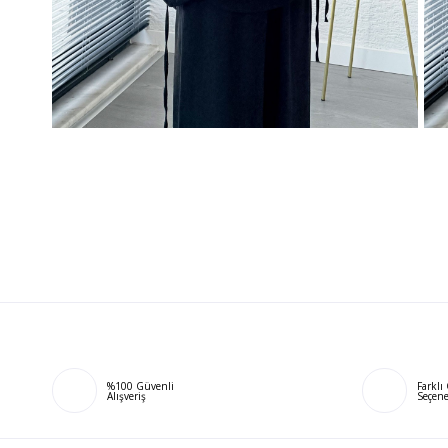
%100 Güvenli
Farkl
Alışveriş
Seçene