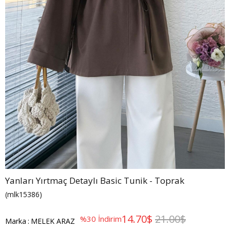
Yanları Yırtmaç Detaylı Basic Tunik - Toprak
(mlk15386)
14.70$
21.00$
%
30
İndirim
Marka
:
MELEK ARAZ