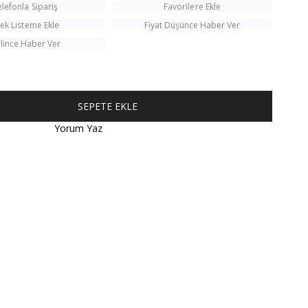
elefonla Sipariş
Favorilere Ekle
tek Listeme Ekle
Fiyat Düşünce Haber Ver
lince Haber Ver
Yorum Yaz