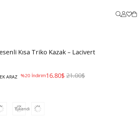
esenli Kısa Triko Kazak – Lacivert
16.80$
21.00$
%
20
İndirim
EK ARAZ
Tükendi