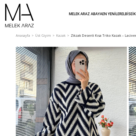
MELEK ARAZ ABAYA
EN YENİLER
ELBİSE
İ
Anasayfa
Üst Giyim
Kazak
Zikzak Desenli Kısa Triko Kazak – Lacive