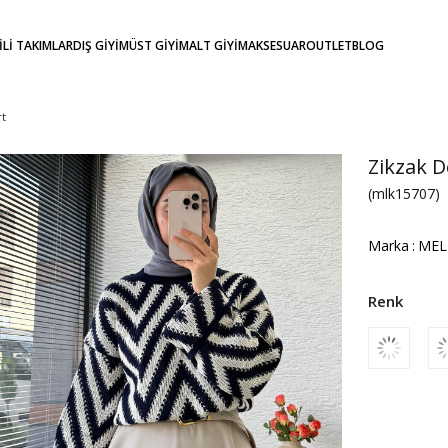
KİLİ TAKIMLAR
DIŞ GİYİM
ÜST GİYİM
ALT GİYİM
AKSESUAR
OUTLET
BLOG
rt
Zikzak D
(mlk15707)
Marka
:
MEL