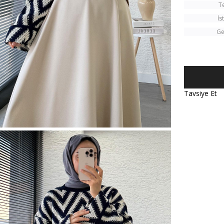
T
İs
Ge
Tavsiye Et