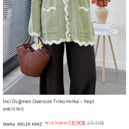
İnci Düğmeli Oversize Triko Hırka – Yeşil
(mlk15787)
18.90$
23.10$
%
18
İndirim
Marka
:
MELEK ARAZ