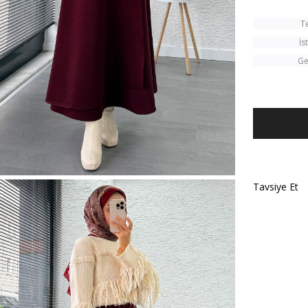
T
İs
Ge
Tavsiye Et