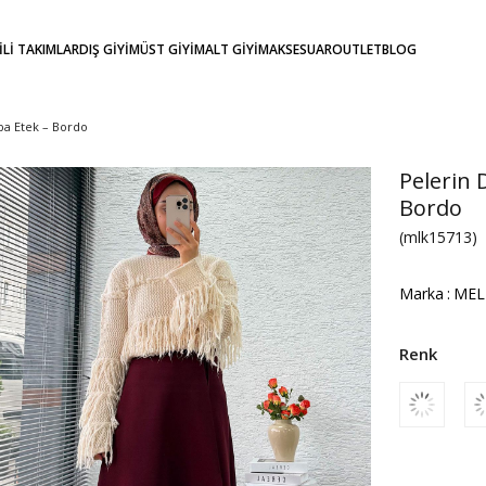
KİLİ TAKIMLAR
DIŞ GİYİM
ÜST GİYİM
ALT GİYİM
AKSESUAR
OUTLET
BLOG
ba Etek – Bordo
Pelerin 
Bordo
(mlk15713)
Marka
:
MEL