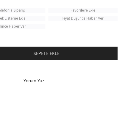
elefonla Sipariş
Favorilere Ekle
tek Listeme Ekle
Fiyat Düşünce Haber Ver
lince Haber Ver
TÜM KOMBINI SATIN AL
Yorum Yaz