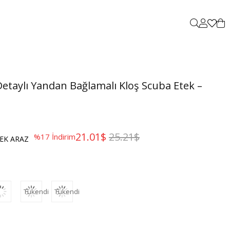
Detaylı Yandan Bağlamalı Kloş Scuba Etek –
21.01$
25.21$
%
17
İndirim
EK ARAZ
Tükendi
Tükendi