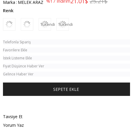
21.01$
25.21$
%
17
İndirim
Marka
:
MELEK ARAZ
Tükendi
Tükendi
Telefonla Sipariş
Favorilere Ekle
İstek Listeme Ekle
Fiyat Düşünce Haber Ver
Gelince Haber Ver
TÜM KOMBINI SATIN AL
Tavsiye Et
Yorum Yaz