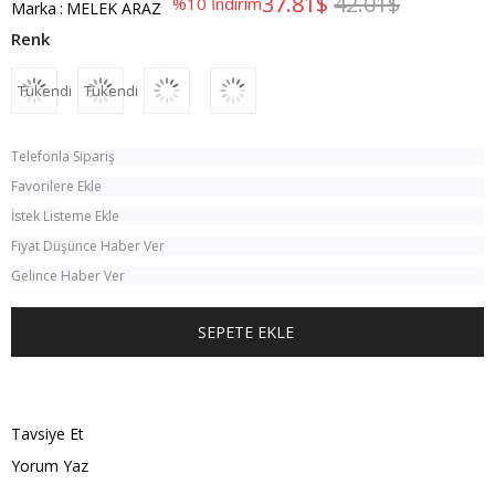
37.81$
42.01$
%
10
İndirim
Marka
:
MELEK ARAZ
Tükendi
Tükendi
Telefonla Sipariş
Favorilere Ekle
İstek Listeme Ekle
Fiyat Düşünce Haber Ver
Gelince Haber Ver
TÜM KOMBINI SATIN AL
Tavsiye Et
Yorum Yaz