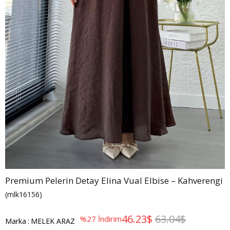
Premium Pelerin Detay Elina Vual Elbise – Kahverengi
(mlk16156)
46.23$
63.04$
%
27
İndirim
Marka
:
MELEK ARAZ