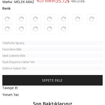
35.72$
46.23$
%
23
İndirim
Marka
:
MELEK ARAZ
Telefonla Sipariş
Favorilere Ekle
İstek Listeme Ekle
Fiyat Düşünce Haber Ver
Gelince Haber Ver
Tavsiye Et
Yorum Yaz
Son Baktıklarınız