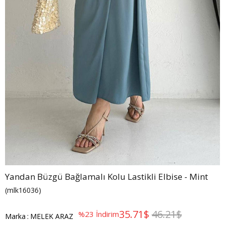
Yandan Büzgü Bağlamalı Kolu Lastikli Elbise - Mint
(mlk16036)
35.71$
46.21$
%
23
İndirim
Marka
:
MELEK ARAZ