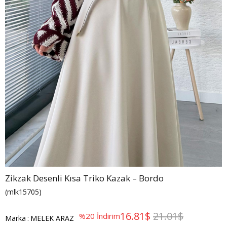
Zikzak Desenli Kısa Triko Kazak – Bordo
(mlk15705)
16.81$
21.01$
%
20
İndirim
Marka
:
MELEK ARAZ